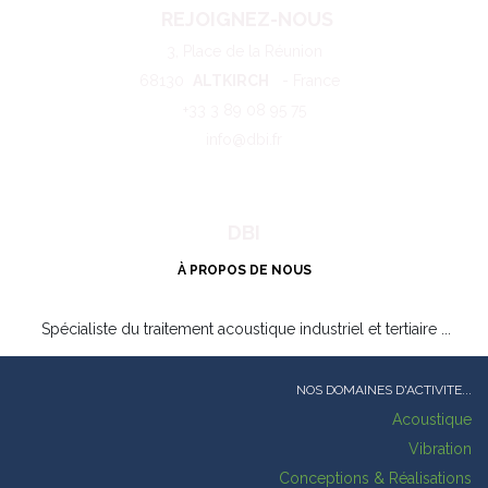
CREDIT
CGV
REJOIGNEZ-NOUS
3, Place de la Réunion
68130
ALTKIRCH
- France
+33 3 89 08 95 75
info@dbi.fr
DBI
À PROPOS DE NOUS
Spécialiste du traitement acoustique industriel et tertiaire ...