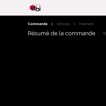
Se rendre au contenu
Accueil
Acoustique
Commande
Adresse
Paiement
Résumé de la commande