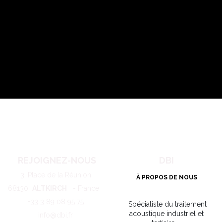
REJOIGNEZ-NOUS
DBI
3, Place de la Réunion
À PROPOS DE NOUS
68130
ALTKIRCH
- France
+33 3 89 08 95 75
Spécialiste du traitement
acoustique industriel et
info@dbi.fr