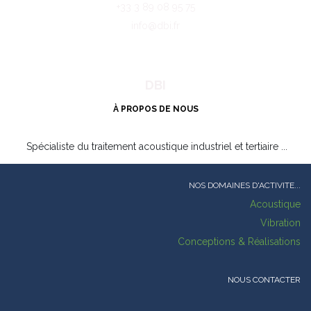
CGV
REJOIGNEZ-NOUS
3, Place de la Réunion
68130
ALTKIRCH
- France
+33 3 89 08 95 75
info@dbi.fr
DBI
À PROPOS DE NOUS
Spécialiste du traitement acoustique industriel et tertiaire ...