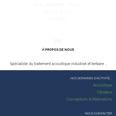
68130
ALTKIRCH
- France
+33 3 89 08 95 75
info@dbi.fr
DBI
À PROPOS DE NOUS
Spécialiste du traitement acoustique industriel et tertiaire ...
NOS DOMAINES D'ACTIVITE...
Acoustique
Vibration
Conceptions & Réalisations
NOUS CONTACTER