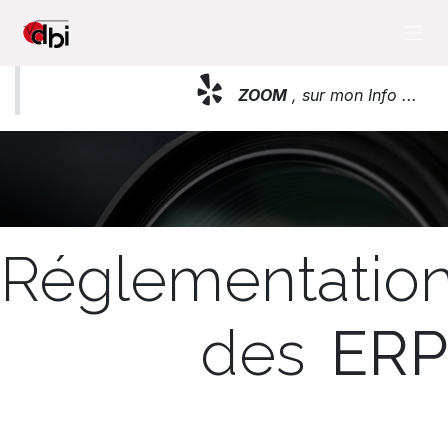
Se rendre au contenu
ZOOM
, sur mon Info ...
Réglementatio
des
ERP